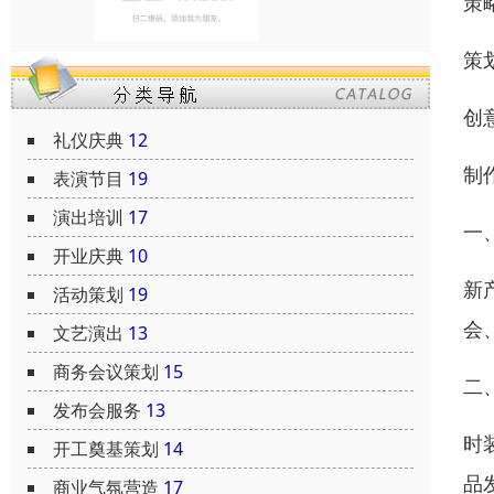
策
策
创
礼仪庆典
12
制
表演节目
19
演出培训
17
一
开业庆典
10
新
活动策划
19
会
文艺演出
13
商务会议策划
15
二
发布会服务
13
时
开工奠基策划
14
品
商业气氛营造
17