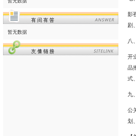
暂无数据
影
剧
暂无数据
八
开
品
式
九
公
划