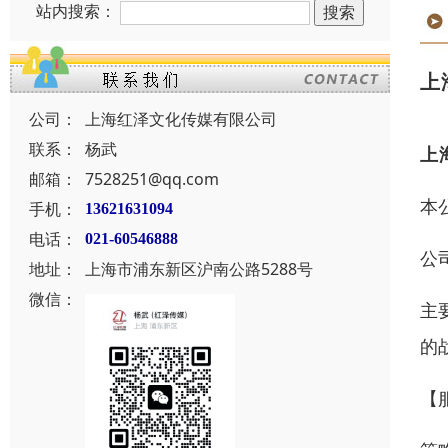
站内搜索：
上
公司：
上海红泽文化传媒有限公司
联系：
杨武
上
邮箱：
7528251@qq.com
本
手机：
13621631094
电话：
021-60546888
公
地址：
上海市浦东新区沪南公路5288号
微信：
主
的
【