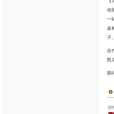
【
动
一
桌
子
合
凯
期