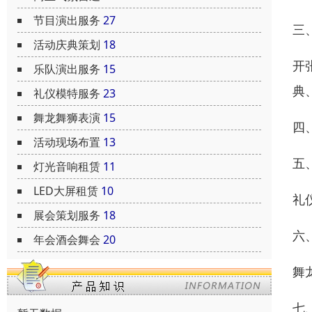
节目演出服务
27
三
活动庆典策划
18
开
乐队演出服务
15
典
礼仪模特服务
23
舞龙舞狮表演
15
四
活动现场布置
13
五
灯光音响租赁
11
LED大屏租赁
10
礼
展会策划服务
18
六
年会酒会舞会
20
舞
七